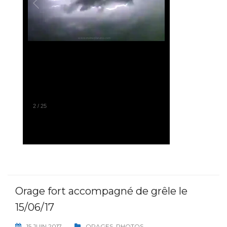
2
/
25
Orage fort accompagné de grêle le
15/06/17
15 JUIN 2017
ORAGES
,
PHOTOS