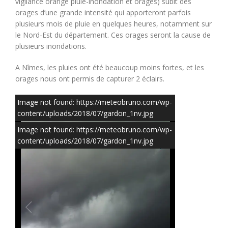
vigilance orange pluie-inondation et orages) subit des
orages d’une grande intensité qui apporteront parfois
plusieurs mois de pluie en quelques heures, notamment sur
le Nord-Est du département. Ces orages seront la cause de
plusieurs inondations.
A Nîmes, les pluies ont été beaucoup moins fortes, et les
orages nous ont permis de capturer 2 éclairs.
Image not found: https://meteobruno.com/wp-
content/uploads/2018/07/gardon_1nv.jpg
Image not found: https://meteobruno.com/wp-
content/uploads/2018/07/gardon_1nv.jpg