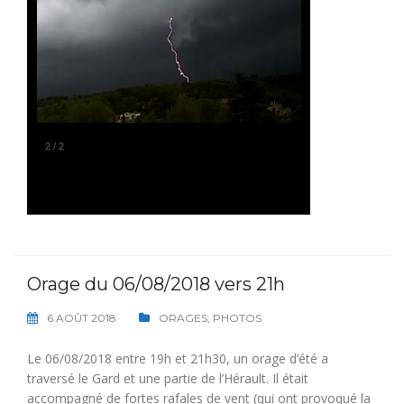
2
/
2
Orage du 06/08/2018 vers 21h
6 AOÛT 2018
ORAGES
,
PHOTOS
Le 06/08/2018 entre 19h et 21h30, un orage d’été a
traversé le Gard et une partie de l’Hérault. Il était
accompagné de fortes rafales de vent (qui ont provoqué la