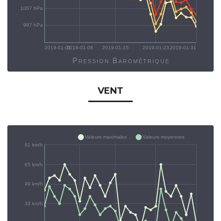
1007 hPa
997 hPa
2019-01-01
2019-01-08
2019-01-15
2019-01-23
2019-01-31
Pression Barométrique
VENT
Valeurs maximales
Valeurs moyennes
81 km/h
65 km/h
49 km/h
33 km/h