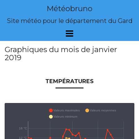
Skip
Météobruno
to
content
Site météo pour le département du Gard
Graphiques du mois de janvier
2019
TEMPÉRATURES
Valeurs maximales
Valeurs moyennes
Valeurs minimum
16 °C
12 °C