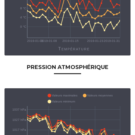
8 °C
4 °C
0 °C
2019-01-01
2019-01-08
2019-01-15
2019-01-23
2019-01-31
Température
PRESSION ATMOSPHÉRIQUE
Valeurs maximales
Valeurs moyennes
Valeurs minimum
1037 hPa
1027 hPa
1017 hPa