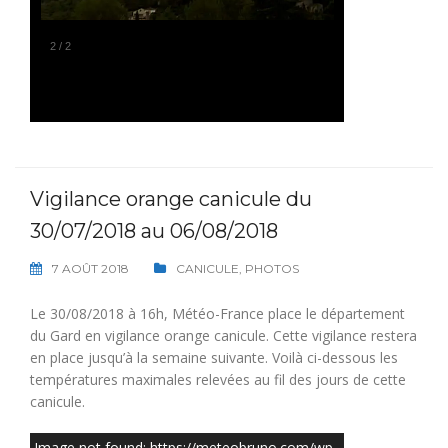
1
/
2
Vigilance orange canicule du
30/07/2018 au 06/08/2018
7 AOÛT 2018
CANICULE
,
PHOTOS
Le 30/08/2018 à 16h, Météo-France place le département
du Gard en vigilance orange canicule. Cette vigilance restera
en place jusqu’à la semaine suivante. Voilà ci-dessous les
températures maximales relevées au fil des jours de cette
canicule.
Image not found: https://meteobruno.com/wp-