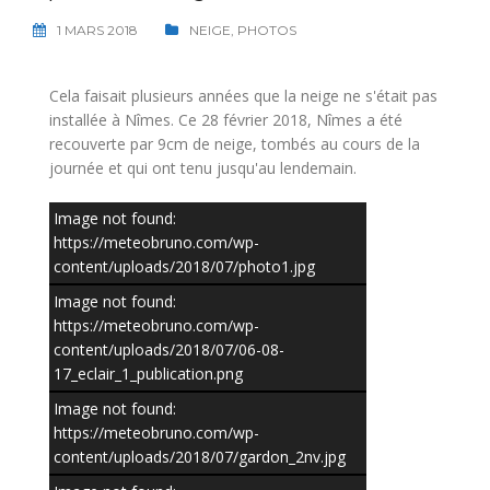
1 MARS 2018
NEIGE
,
PHOTOS
Cela faisait plusieurs années que la neige ne s'était pas
installée à Nîmes. Ce 28 février 2018, Nîmes a été
recouverte par 9cm de neige, tombés au cours de la
journée et qui ont tenu jusqu'au lendemain.
Image not found:
https://meteobruno.com/wp-
content/uploads/2018/07/photo1.jpg
Image not found:
https://meteobruno.com/wp-
content/uploads/2018/07/06-08-
17_eclair_1_publication.png
Image not found:
https://meteobruno.com/wp-
content/uploads/2018/07/gardon_2nv.jpg