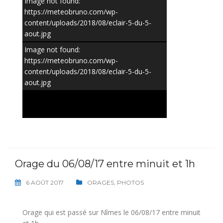
Image not found:
https://meteobruno.com/wp-
content/uploads/2018/08/eclair-5-du-5-
aout.jpg
Image not found:
https://meteobruno.com/wp-
content/uploads/2018/08/eclair-5-du-5-
–
/
4
aout.jpg
Orage du 06/08/17 entre minuit et 1h
6 AOÛT 2017
ORAGES
,
PHOTOS
Orage qui est passé sur Nîmes le 06/08/17 entre minuit