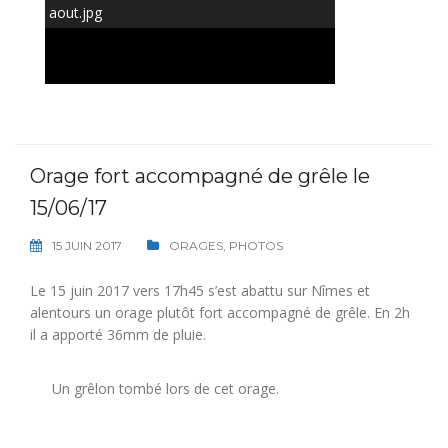
–
/
25
aout.jpg
Orage fort accompagné de grêle le
15/06/17
15 JUIN 2017
ORAGES
,
PHOTOS
Le 15 juin 2017 vers 17h45 s’est abattu sur Nîmes et
alentours un orage plutôt fort accompagné de grêle. En 2h
il a apporté 36mm de pluie.
Un grêlon tombé lors de cet orage.