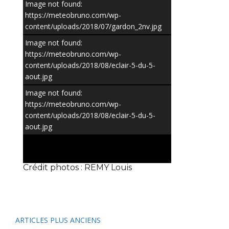
Image not found:
https://meteobruno.com/wp-
content/uploads/2018/07/gardon_2nv.jpg
Image not found:
https://meteobruno.com/wp-
content/uploads/2018/08/eclair-5-du-5-
aout.jpg
Image not found:
https://meteobruno.com/wp-
content/uploads/2018/08/eclair-5-du-5-
–
/
2
aout.jpg
Crédit photos : REMY Louis
Navigation
ARTICLES PLUS ANCIENS